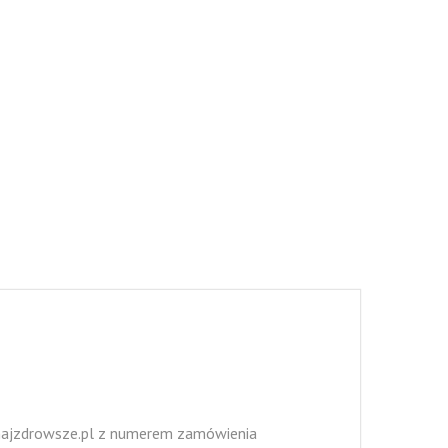
MA WŁAŚCIWOŚCI LECZNICZE?
SKRZYP POLNY – WŁAŚCIWOŚCI
I ZASTOSOWANIE
KRWAWNIK POSPOLITY –
WŁAŚCIWOŚCI
ANTYBAKTERYJNE,
PRZECIWZAPALNE I
PRZECIWKRWOTOCZNE
OSTROPEST PLAMISTY
WŁAŚCIWOŚCI LECZNICZE
NAPARY ZIOŁOWE NA
ODKWASZANIE ORGANIZMU
@najzdrowsze.pl z numerem zamówienia