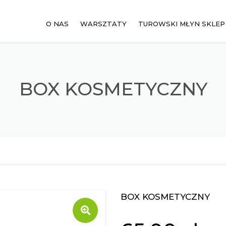
O NAS
WARSZTATY
TUROWSKI MŁYN SKLEP
BESTSELLERY
KOSMETYKI ZIOŁOWE
BOX KOSMETYCZNY
MĄCZKI ZIOŁOWE ŽIELE 
NA PREZENT
TÉJ MAZURSKI
ZIOŁA JEDNORODNE
BOX KOSMETYCZNY
🔍