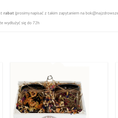
st
rabat
(prosimy napisać z takim zapytaniem na bok@najzdrowsze.
e wydłużyć się do 72h