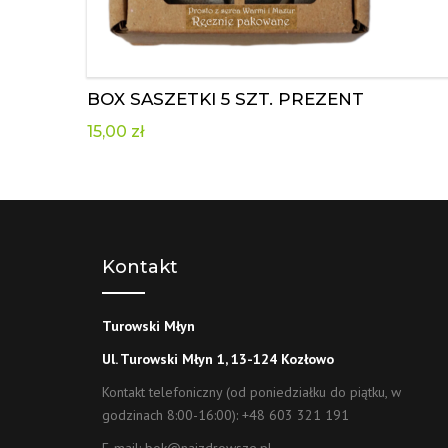
BOX SASZETKI 5 SZT. PREZENT
15,00
zł
Kontakt
Turowski Młyn
Ul. Turowski Młyn 1, 13-124 Kozłowo
Kontakt telefoniczny (od poniedziałku do piątku, w
godzinach 8:00-16:00):
+48 603 321 191